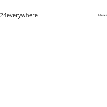
Zum
Inhalt
24everywhere
springen
Menü